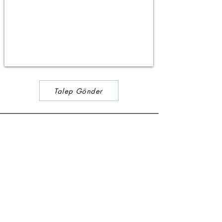
Talep Gönder
İLETİŞİM
+90 532 308 93 93
hello@maiizen.com