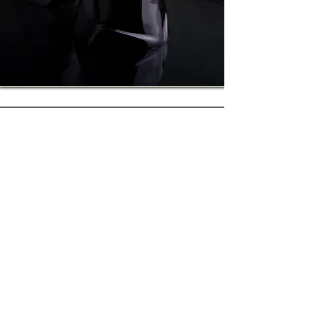
İLETİŞİM
+90 532 308 93 93
hello@maiizen.com
İçerenköy Mah., Şehit Cem Nuri Sok.,
No:20/A Ataşehir, İstanbul*
Pazartesi - Cuma : 11:00 - 17:00