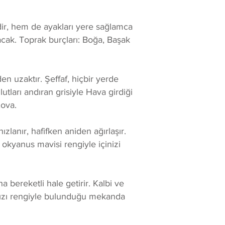
dir, hem de ayakları yere sağlamca
tacak. Toprak burçları: Boğa, Başak
en uzaktır. Şeffaf, hiçbir yerde
utları andıran grisiyle Hava girdiği
Kova.
lanır, hafifken aniden ağırlaşır.
 okyanus mavisi rengiyle içinizi
 bereketli hale getirir. Kalbi ve
kırmızı rengiyle bulunduğu mekanda