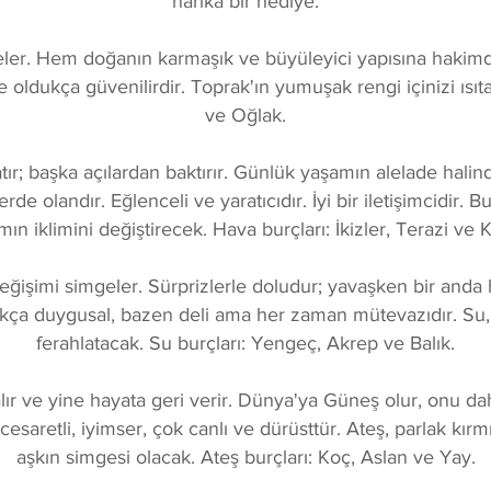
harika bir hediye.
geler. Hem doğanın karmaşık ve büyüleyici yapısına hakim
e oldukça güvenilirdir. Toprak'ın yumuşak rengi içinizi ısı
ve Oğlak.
ır; başka açılardan baktırır. Günlük yaşamın alelade halind
olandır. Eğlenceli ve yaratıcıdır. İyi bir iletişimcidir. Bul
mın iklimini değiştirecek. Hava burçları: İkizler, Terazi ve 
işimi simgeler. Sürprizlerle doludur; yavaşken bir anda hız
dukça duygusal, bazen deli ama her zaman mütevazıdır. Su,
ferahlatacak. Su burçları: Yengeç, Akrep ve Balık.
lır ve yine hayata geri verir. Dünya'ya Güneş olur, onu daha
ı, cesaretli, iyimser, çok canlı ve dürüsttür. Ateş, parlak 
aşkın simgesi olacak. Ateş burçları: Koç, Aslan ve Yay.