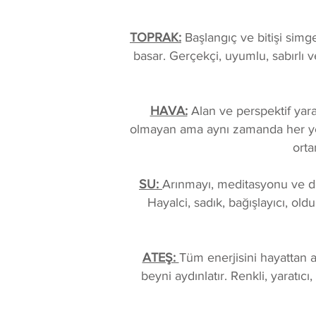
TOPRAK:
Başlangıç ve bitişi sim
basar. Gerçekçi, uyumlu, sabırlı v
HAVA:
Alan ve perspektif yarat
olmayan ama aynı zamanda her yerde 
orta
SU:
Arınmayı, meditasyonu ve değ
Hayalci, sadık, bağışlayıcı, ol
ATEŞ:
Tüm enerjisini hayattan a
beyni aydınlatır. Renkli, yaratıc