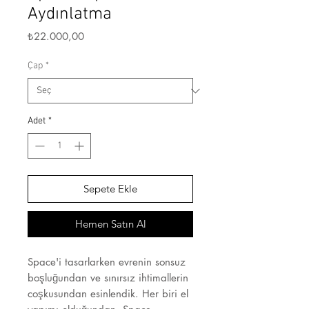
Aydınlatma
Fiyat
₺22.000,00
Çap
*
Adet
*
Sepete Ekle
Hemen Satın Al
Space'i tasarlarken evrenin sonsuz
boşluğundan ve sınırsız ihtimallerin
coşkusundan esinlendik. Her biri el